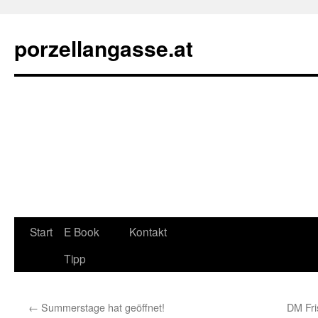
porzellangasse.at
Zum
Start
E Book
Kontakt
Inhalt
Tipp
springen
←
Summerstage hat geöffnet!
DM Fri