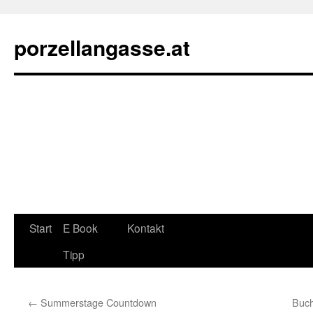
porzellangasse.at
Zum
Start
E Book
Kontakt
Inhalt
Tipp
springen
←
Summerstage Countdown
Buchh