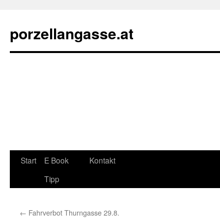
porzellangasse.at
Zum
Start
E Book
Kontakt
Inhalt
Tipp
springen
←
Fahrverbot Thurngasse 29.8.