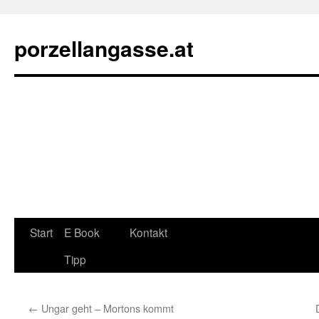
porzellangasse.at
Zum
Start
E Book
Kontakt
Inhalt
Tipp
springen
←
Ungar geht – Mortons kommt